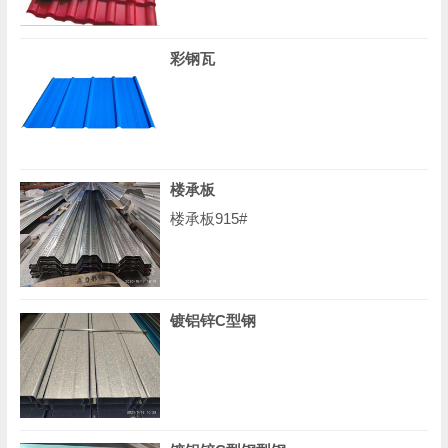
彩钢瓦
楼承板
楼承板915#
镀铝锌C型钢